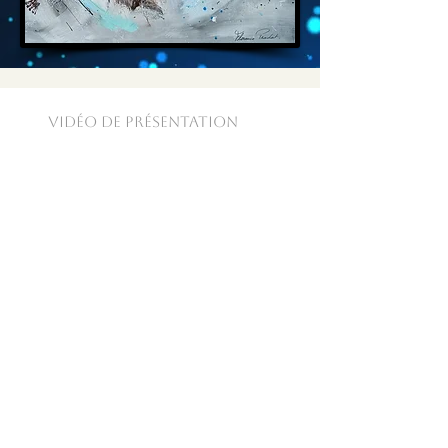
VIDÉo de PrÉsentation